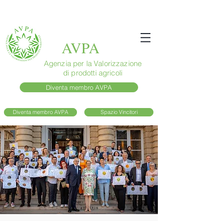
AVPA
Agenzia per la Valorizzazione
di prodotti agricoli
Diventa membro AVPA
Diventa membro AVPA
Spazio Vincitori