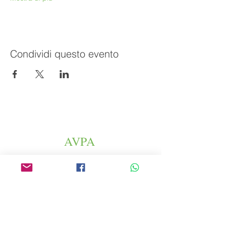
Condividi questo evento
AVPA
Agenzia per la Promozione dei Prodotti
Agricoli
Espace Altura
46 rue Saint Antoine
75004 Parigi