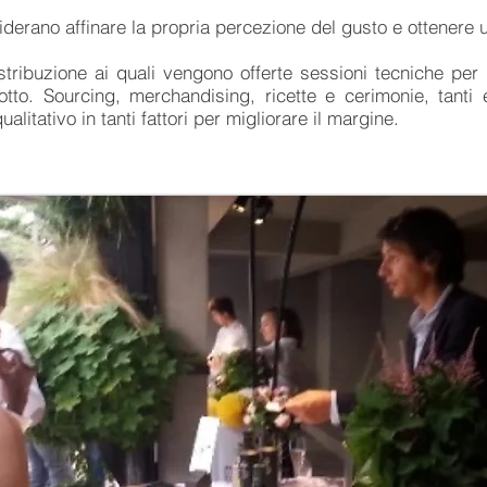
iderano affinare la propria percezione del gusto e ottenere un
istribuzione ai quali vengono offerte sessioni tecniche per 
otto. Sourcing, merchandising, ricette e cerimonie, tanti
litativo in tanti fattori per migliorare il margine.