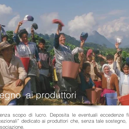
egno ai produttori
enza scopo di lucro. Deposita le eventuali eccedenze fi
cezionali” dedicato ai produttori che, senza tale sostegno
ssociazione.