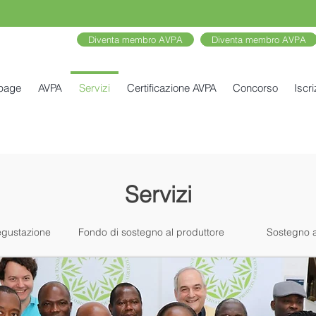
Diventa membro AVPA
Diventa membro AVPA
 page
AVPA
Servizi
Certificazione AVPA
Concorso
Iscri
Servizi
egustazione
Fondo di sostegno al produttore
Sostegno a