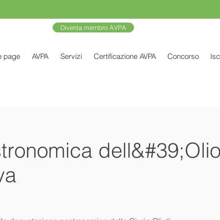
Diventa membro AVPA
e page
AVPA
Servizi
Certificazione AVPA
Concorso
Isc
tronomica dell&#39;Oli
va