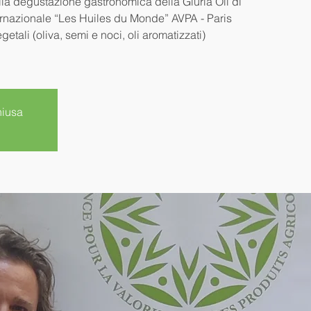
alla degustazione gastronomica della Giuria Oli di
ernazionale “Les Huiles du Monde” AVPA - Paris
getali (oliva, semi e noci, oli aromatizzati)
hiusa