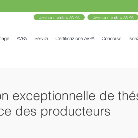
Diventa membro AVPA
Diventa membro AVPA
 page
AVPA
Servizi
Certificazione AVPA
Concorso
Iscri
n exceptionnelle de thé
ce des producteurs