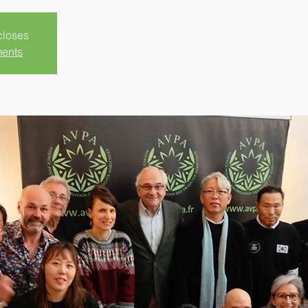
closes
ments